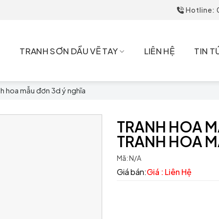
Hotline:
6
TRANH SƠN DẦU VẼ TAY
LIÊN HỆ
TIN T
nh hoa mẫu đơn 3d ý nghĩa
TRANH HOA M
TRANH HOA M
Mã:
N/A
Giá bán:
Giá : Liên Hệ