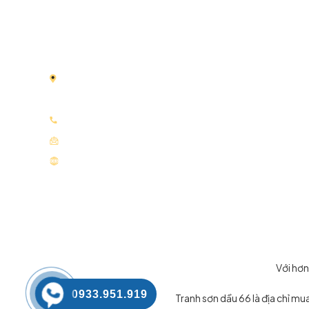
Tranh Sơn Dầu 66 là thương hiệu chuyên cung cấp
tranh sơn dầu
vẽ tay thủ công được tạo nên bởi đ
tay tài hoa của các họa sĩ nhiều năm kinh nghiệm.
Địa chỉ:
66 Nguyễn Thái Học, Điện Biên, Ba Đình,
Nội
Điện thoại:
0933.951.919
Email:
tranhsondaudepart@gmail.com
Website:
tranhsondau66.com
Với hơn
0933.951.919
Tranh sơn dầu 66 là địa chỉ m