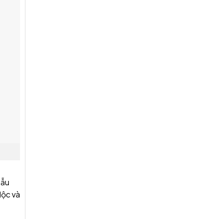
mẫu
Mộc và