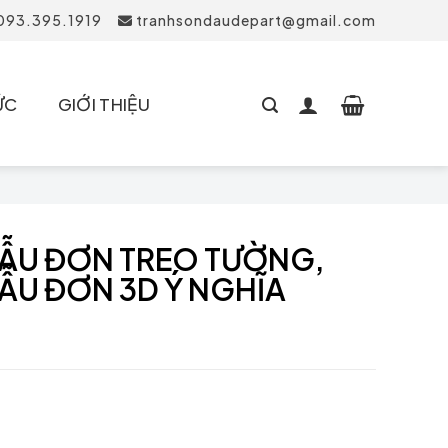
 093.395.1919
tranhsondaudepart@gmail.com
ỨC
GIỚI THIỆU
ẪU ĐƠN TREO TƯỜNG,
ẪU ĐƠN 3D Ý NGHĨA