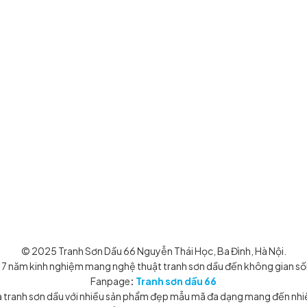
ôi
 Hà
© 2025 Tranh Sơn Dầu 66 Nguyễn Thái Học, Ba Đình, Hà Nội.
 7 năm kinh nghiệm mang nghệ thuật tranh sơn dầu đến không gian số
Fanpage
:
Tranh sơn dầu 66
ua tranh sơn dầu với nhiều sản phẩm đẹp mẫu mã đa dạng mang đến nhi