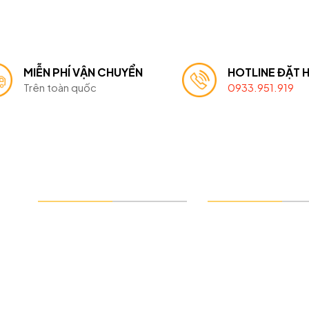
HOTLINE ĐẶT 
MIỄN PHÍ VẬN CHUYỂN
0933.951.919
Trên toàn quốc
VỀ CHÚNG TÔI
CHÍNH SÁCH
Giới thiệu chung
Chính sách bảo 
Sản phẩm chính
Chính sách thanh
Liên hệ
Chính sách giao 
Chính sách đổi tr