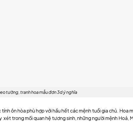
reo tường, tranh hoa mẫu đơn 3d ý nghĩa
tính ôn hòa phù hợp với hầu hết các mệnh tuổi gia chủ. Hoa 
ậy xét trong mối quan hệ tương sinh, những người mệnh Hoả, 