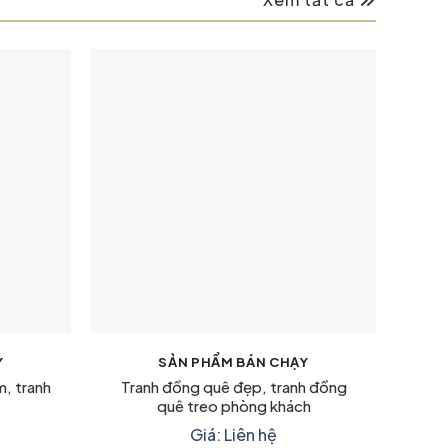
Y
SẢN PHẨM BÁN CHẠY
m, tranh
Tranh đồng quê đẹp, tranh đồng
Tra
quê treo phòng khách
Giá: Liên hệ