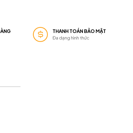
HÀNG
THANH TOÁN BẢO MẬT
Đa dạng hình thức
mật
 toán
hàng
ả hàng