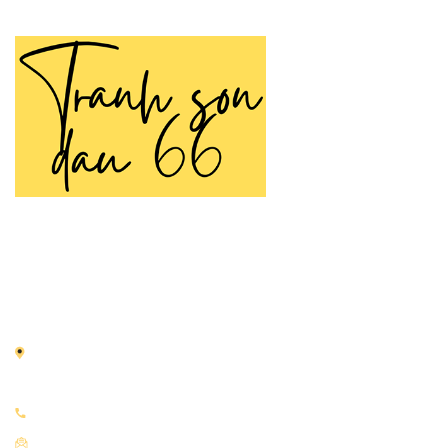
TRANH SƠN DẦU 66
Tranh Sơn Dầu 66 là thương hiệu chuyên cung cấp
tranh
sơn dầu
vẽ tay thủ công được tạo nên bởi đôi tay tài hoa
của các họa sĩ nhiều năm kinh nghiệm.
Địa chỉ:
66 Nguyễn Thái Học, Điện Biên, Ba Đình, Hà
Nội
Điện thoại:
0933.951.919
Email:
tranhsondaudepart@gmail.com