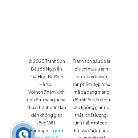
© 2025 Tranh Sơn
Tranh sơn dầu 66 là
Dầu 66 Nguyễn
địa chỉ mua tranh
Thái Học, Ba Đình,
sơn dầu với nhiều
Hà Nội.
sản phẩm đẹp mẫu
Với hơn 7 năm kinh
mã đa dạng mang
nghiệm mang nghệ
đến nhiều lựa chọn
thuật tranh sơn dầu
cho không gian nội
đến không gian
thất, chất lượng,
sống Việt.
tính thẩm mĩ cao.
Fanpage
:
Tranh
Rất vui được phục
sơn dầu 66
vụ quý khách!