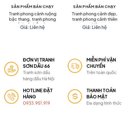
SẢN PHẨM BÁN CHẠY
SẢN PHẨM BÁN CHẠY
Tranh phong cảnh ruộng
Tranh phong cảnh đẹp,
bậc thang, tranh phong
tranh phong cảnh thiên
cảnh tây bắc đẹp
nhiên
Giá: Liên hệ
Giá: Liên hệ
ĐƠN VỊ TRANH
MIỄN PHÍ VẬN
SƠN DẦU 66
CHUYỂN
Tranh sơn dầu
Trên toàn quốc
hàng đầu Hà Nội
HOTLINE ĐẶT
THANH TOÁN
HÀNG
BẢO MẬT
0933.951.919
Đa dạng hình thức