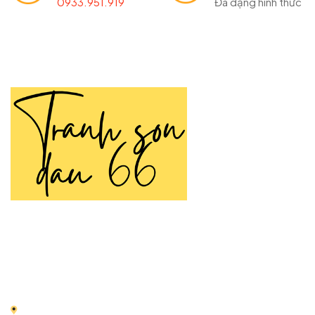
0933.951.919
Đa dạng hình thức
TRANH SƠN DẦU 66
Tranh Sơn Dầu 66 là thương hiệu chuyên cung cấp
tranh
sơn dầu
vẽ tay thủ công được tạo nên bởi đôi tay tài hoa
của các họa sĩ nhiều năm kinh nghiệm.
Địa chỉ:
66 Nguyễn Thái Học, Điện Biên, Ba Đình, Hà