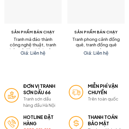
SẢN PHẨM BÁN CHẠY
SẢN PHẨM BÁN CHẠY
Tranh mã đáo thành
Tranh phong cảnh đồng
công nghệ thuật, tranh
quê, tranh đồng quê
bát mã đáo thành công
treo tường
Giá: Liên hệ
Giá: Liên hệ
ý nghĩa
ĐƠN VỊ TRANH
MIỄN PHÍ VẬN
SƠN DẦU 66
CHUYỂN
Tranh sơn dầu
Trên toàn quốc
hàng đầu Hà Nội
HOTLINE ĐẶT
THANH TOÁN
HÀNG
BẢO MẬT