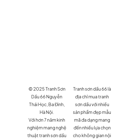
© 2025 Tranh Sơn
Tranh sơn dầu 66 là
Dầu 66 Nguyễn
địa chỉ mua tranh
Thái Học, Ba Đình,
sơn dầu với nhiều
Hà Nội.
sản phẩm đẹp mẫu
Với hơn 7 năm kinh
mã đa dạng mang
nghiệm mang nghệ
đến nhiều lựa chọn
thuật tranh sơn dầu
cho không gian nội