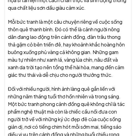
họa sĩ tái hiện một cách chân thực và sinh động thông
qua chất liệu sơn dầu giàu cảm xúc.
Mỗi bức tranh là một câu chuyện riêng về cuộc sống
thôn quê thanh bình. Đó có thể là cảnh người nông
dân đang lao động trên cánh đồng, đàn trâu thong
thả gặm cỏ bên triền đê, hay khoảnh khắc hoàng hôn
buông xuống phủ vàng cả không gian. Những gam
màu tự nhiên như xanh lá, vàng lúa chín, nâu đất và
xanh da trời tạo nên tổng thể hài hòa, mang đến cảm
giác thư thái và dễ chịu cho người thưởng thức.
Đối với nhiều người, hình ảnh làng quê gắn liền với
những năm tháng tuổi thơ hồn nhiên và trong sáng.
Một bức tranh phong cảnh đồng quê không chỉ là tác
phẩm nghệ thuật mà còn là chiếc cầu nối đưa con
người trở về với những ký ức đẹp đẽ của cuộc sống
giản dị, nơi có tiếng chim hót mỗi sớm mai, tiếng sáo
diều vi vu trên cánh đồng và những buổi chiều rong