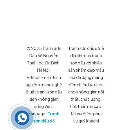
© 2025 Tranh Sơn
Tranh sơn dầu 66 là
Dầu 66 Nguyễn
địa chỉ mua tranh
Thái Học, Ba Đình,
sơn dầu với nhiều
Hà Nội.
sản phẩm đẹp mẫu
Với hơn 7 năm kinh
mã đa dạng mang
nghiệm mang nghệ
đến nhiều lựa chọn
thuật tranh sơn dầu
cho không gian nội
đến không gian
thất, chất lượng,
sống Việt.
tính thẩm mĩ cao.
Fanpage
:
Tranh
Rất vui được phục
sơn dầu 66
vụ quý khách!