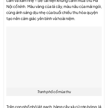
cam và xám nhẹ – để tái hiện khung cảnh mùa thu Hà
Nội cổ kính. Màu vàng của lá cây, màu nâu của mái ngói,
cùng ánh sáng dịu nhẹ của buổi chiều thu hòa quyện
tạo nên cảm giác yên bình và hoài niệm.
Tranh phố cổ mùa thu
Trên con phố nhỏ lát gạch, hàng cây xà cừ rợp bóng, lá