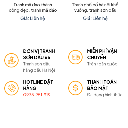
Tranh mã đáo thành
Tranh phố cổ hà nội khổ
công đẹp, tranh mã đáo
vuông, tranh sơn dầu
thành công treo tường
phố cổ vẽ tay
Giá: Liên hệ
Giá: Liên hệ
ĐƠN VỊ TRANH
MIỄN PHÍ VẬN
SƠN DẦU 66
CHUYỂN
Tranh sơn dầu
Trên toàn quốc
hàng đầu Hà Nội
HOTLINE ĐẶT
THANH TOÁN
HÀNG
BẢO MẬT
0933.951.919
Đa dạng hình thức