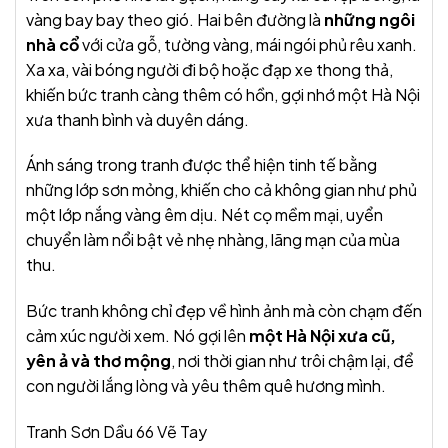
vàng bay bay theo gió. Hai bên đường là
những ngôi
nhà cổ
với cửa gỗ, tường vàng, mái ngói phủ rêu xanh.
Xa xa, vài bóng người đi bộ hoặc đạp xe thong thả,
khiến bức tranh càng thêm có hồn, gợi nhớ một Hà Nội
xưa thanh bình và duyên dáng.
Ánh sáng trong tranh được thể hiện tinh tế bằng
những lớp sơn mỏng, khiến cho cả không gian như phủ
một lớp nắng vàng êm dịu. Nét cọ mềm mại, uyển
chuyển làm nổi bật vẻ nhẹ nhàng, lãng mạn của mùa
thu.
Bức tranh không chỉ đẹp về hình ảnh mà còn chạm đến
cảm xúc người xem. Nó gợi lên
một Hà Nội xưa cũ,
yên ả và thơ mộng
, nơi thời gian như trôi chậm lại, để
con người lắng lòng và yêu thêm quê hương mình.
Tranh Sơn Dầu 66 Vẽ Tay