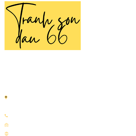
TRANH SƠN DẦU 66
Tranh Sơn Dầu 66 là thương hiệu chuyên cung cấp
tranh
sơn dầu
vẽ tay thủ công được tạo nên bởi đôi tay tài hoa
của các họa sĩ nhiều năm kinh nghiệm.
Địa chỉ:
66 Nguyễn Thái Học, Điện Biên, Ba Đình, Hà
Nội
Điện thoại:
0933.951.919
Email:
tranhsondaudepart@gmail.com
Website:
tranhsondau66.com