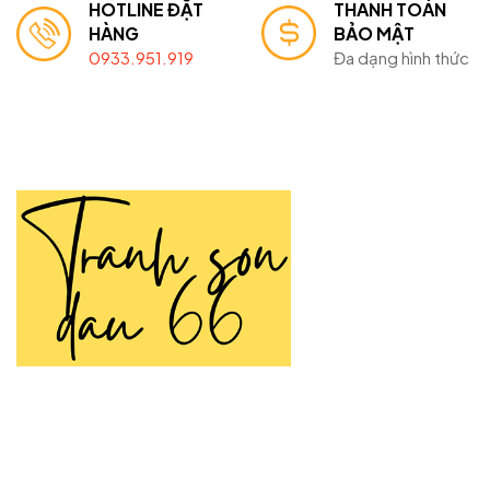
HOTLINE ĐẶT
THANH TOÁN
HÀNG
BẢO MẬT
0933.951.919
Đa dạng hình thức
TRANH SƠN DẦU 66
Tranh Sơn Dầu 66 là thương hiệu chuyên cung cấp
tranh
sơn dầu
vẽ tay thủ công được tạo nên bởi đôi tay tài hoa