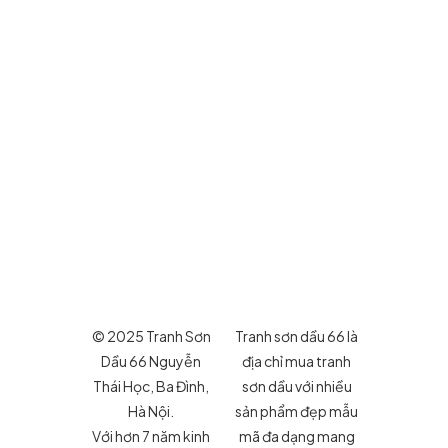
© 2025 Tranh Sơn
Tranh sơn dầu 66 là
Dầu 66 Nguyễn
địa chỉ mua tranh
Thái Học, Ba Đình,
sơn dầu với nhiều
Hà Nội.
sản phẩm đẹp mẫu
Với hơn 7 năm kinh
mã đa dạng mang