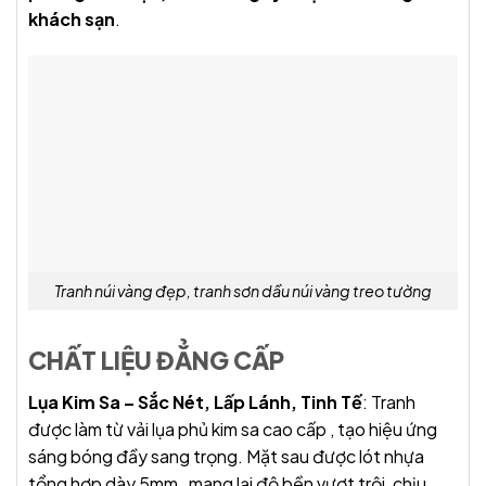
khách sạn
.
Tranh núi vàng đẹp, tranh sơn dầu núi vàng treo tường
CHẤT LIỆU ĐẲNG CẤP
Lụa Kim Sa – Sắc Nét, Lấp Lánh, Tinh Tế
: Tranh
được làm từ vải lụa phủ kim sa cao cấp , tạo hiệu ứng
sáng bóng đầy sang trọng. Mặt sau được lót nhựa
tổng hợp dày 5mm , mang lại độ bền vượt trội, chịu