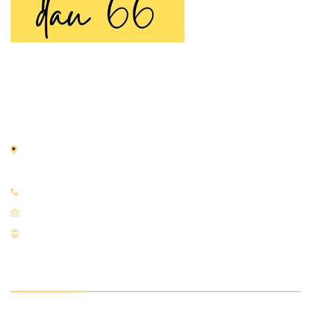
TRANH SƠN DẦU 66
Tranh Sơn Dầu 66 là thương hiệu chuyên cung cấp
tranh
sơn dầu
vẽ tay thủ công được tạo nên bởi đôi tay tài hoa
của các họa sĩ nhiều năm kinh nghiệm.
Địa chỉ:
66 Nguyễn Thái Học, Điện Biên, Ba Đình, Hà
Nội
Điện thoại:
0933.951.919
Email:
tranhsondaudepart@gmail.com
Website:
tranhsondau66.com
VỀ CHÚNG TÔI