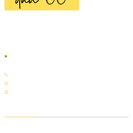
TRANH SƠN DẦU 66
Tranh Sơn Dầu 66 là thương hiệu chuyên cung cấp
tranh
sơn dầu
vẽ tay thủ công được tạo nên bởi đôi tay tài hoa
của các họa sĩ nhiều năm kinh nghiệm.
Địa chỉ:
66 Nguyễn Thái Học, Điện Biên, Ba Đình, Hà
Nội
Điện thoại:
0933.951.919
Email:
tranhsondaudepart@gmail.com
Website:
tranhsondau66.com
VỀ CHÚNG TÔI
Giới thiệu chung