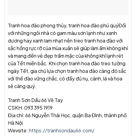
Tranh hoa đào phong thủy, tranh hoa đào phú quýĐối
với những ngôi nhà có gam màu sơn lạnh như xanh
dương hay xanh lam nhạt nên treo tranh hoa đào với
sắc hồng rực rỡ của mùa xuân sẽ giúp làm ấm không khí
và mang đến vẻ đẹp trầm mặc của không khí lạnh rét
của Tết miền bắc. Khi chọn tranh hoa đào treo tường
ngày Tết, gia chủ lựa chọn tranh hoa đào càng đỏ sắc
với thế đào vững chắc, có đầy đủ nụ, cành, lá và hoa
sẽ càng quý.
Tranh Sơn Dầu 66 Vẽ Tay
CSKH: 093 395 1919
Địa chỉ: 66 Nguyễn Thái Học, quận Ba Đình, thành phố
Hà Nội
Wevsite:
https://tranhsondau66.com/