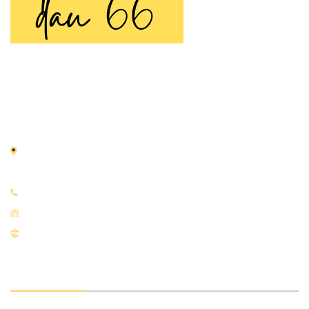
TRANH SƠN DẦU 66
Tranh Sơn Dầu 66 là thương hiệu chuyên cung cấp
tranh
sơn dầu
vẽ tay thủ công được tạo nên bởi đôi tay tài hoa
của các họa sĩ nhiều năm kinh nghiệm.
Địa chỉ:
66 Nguyễn Thái Học, Điện Biên, Ba Đình, Hà
Nội
Điện thoại:
0933.951.919
Email:
tranhsondaudepart@gmail.com
Website:
tranhsondau66.com
VỀ CHÚNG TÔI