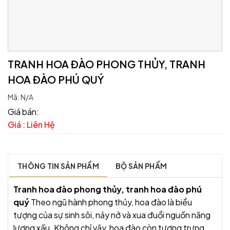
TRANH HOA ĐÀO PHONG THỦY, TRANH
HOA ĐÀO PHÚ QUÝ
Mã:
N/A
Giá bán:
Giá : Liên Hệ
THÔNG TIN SẢN PHẨM
BỘ SẢN PHẨM
Tranh hoa đào phong thủy, tranh hoa đào phú
quý
Theo ngũ hành phong thủy, hoa đào là biểu
tượng của sự sinh sôi, nảy nở và xua đuổi nguồn năng
lượng xấu. Không chỉ vậy, hoa đào còn tượng trưng