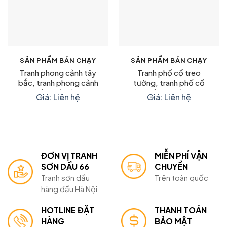
SẢN PHẨM BÁN CHẠY
SẢN PHẨM BÁN CHẠY
Tranh phong cảnh tây
Tranh phố cổ treo
bắc, tranh phong cảnh
tường, tranh phố cổ
mùa xuân đẹp
mùa thu đẹp
Giá: Liên hệ
Giá: Liên hệ
ĐƠN VỊ TRANH
MIỄN PHÍ VẬN
SƠN DẦU 66
CHUYỂN
Tranh sơn dầu
Trên toàn quốc
hàng đầu Hà Nội
HOTLINE ĐẶT
THANH TOÁN
HÀNG
BẢO MẬT