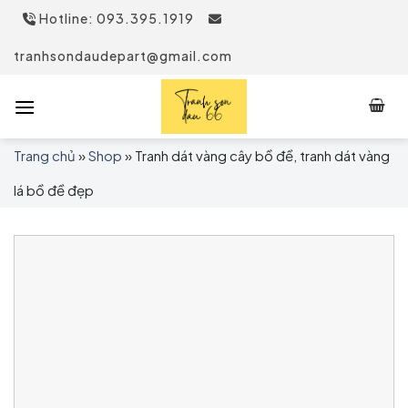
Skip
Hotline: 093.395.1919
to
content
tranhsondaudepart@gmail.com
Trang chủ
»
Shop
»
Tranh dát vàng cây bồ đề, tranh dát vàng
lá bồ đề đẹp