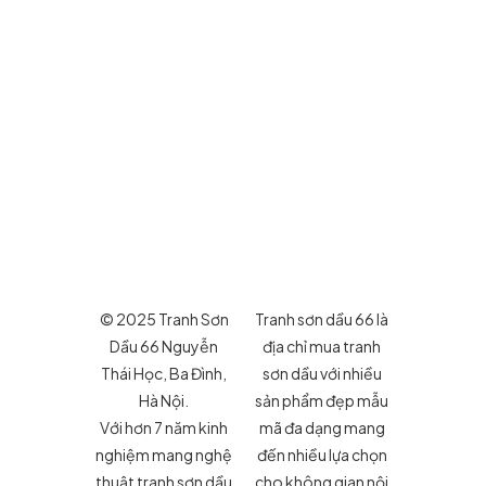
© 2025 Tranh Sơn
Tranh sơn dầu 66 là
Dầu 66 Nguyễn
địa chỉ mua tranh
Thái Học, Ba Đình,
sơn dầu với nhiều
Hà Nội.
sản phẩm đẹp mẫu
Với hơn 7 năm kinh
mã đa dạng mang
nghiệm mang nghệ
đến nhiều lựa chọn
thuật tranh sơn dầu
cho không gian nội