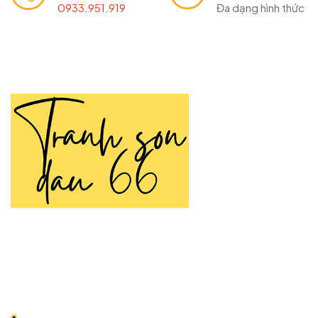
0933.951.919
Đa dạng hình thức
TRANH SƠN DẦU 66
Tranh Sơn Dầu 66 là thương hiệu chuyên cung cấp
tranh
sơn dầu
vẽ tay thủ công được tạo nên bởi đôi tay tài hoa
của các họa sĩ nhiều năm kinh nghiệm.
Địa chỉ:
66 Nguyễn Thái Học, Điện Biên, Ba Đình, Hà