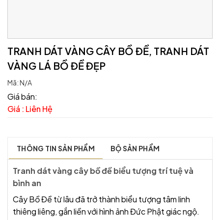
TRANH DÁT VÀNG CÂY BỒ ĐỀ, TRANH DÁT
VÀNG LÁ BỒ ĐỀ ĐẸP
Mã:
N/A
Giá bán:
Giá : Liên Hệ
THÔNG TIN SẢN PHẨM
BỘ SẢN PHẨM
Tranh dát vàng cây bồ đề biểu tượng trí tuệ và
bình an
Cây Bồ Đề từ lâu đã trở thành biểu tượng tâm linh
thiêng liêng, gắn liền với hình ảnh Đức Phật giác ngộ.