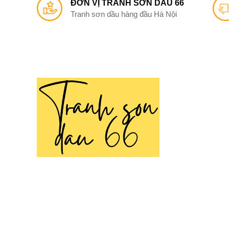
ĐƠN VỊ TRANH SƠN DẦU 66
Tranh sơn dầu hàng đầu Hà Nội
TRANH SƠN DẦU 66
Tranh Sơn Dầu 66 là thương hiệu chuyên cung cấp
tranh sơn dầu
vẽ tay thủ công được tạo nên bởi đôi 
tài hoa của các họa sĩ nhiều năm kinh nghiệm.