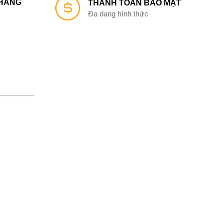
 HÀNG
THANH TOÁN BẢO MẬT
Đa dạng hình thức
ật
 toán
hàng
ả hàng