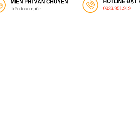
HOTLINE ĐẶT
MIỄN PHÍ VẬN CHUYỂN
0933.951.919
Trên toàn quốc
VỀ CHÚNG TÔI
CHÍNH SÁCH
Giới thiệu chung
Chính sách bảo m
Sản phẩm chính
Chính sách thanh
Liên hệ
Chính sách giao 
Chính sách đổi tr
tay