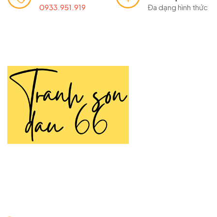
0933.951.919
Đa dạng hình thức
TRANH SƠN DẦU 66
Tranh Sơn Dầu 66 là thương hiệu chuyên cung cấp
tranh
sơn dầu
vẽ tay thủ công được tạo nên bởi đôi tay tài hoa
của các họa sĩ nhiều năm kinh nghiệm.