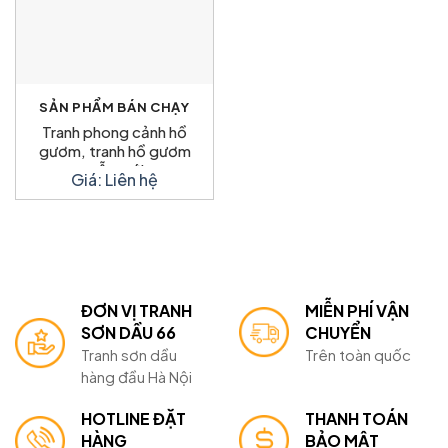
SẢN PHẨM BÁN CHẠY
Tranh phong cảnh hồ
gươm, tranh hồ gươm
mẫu mới
Giá: Liên hệ
ĐƠN VỊ TRANH
MIỄN PHÍ VẬN
SƠN DẦU 66
CHUYỂN
Tranh sơn dầu
Trên toàn quốc
hàng đầu Hà Nội
HOTLINE ĐẶT
THANH TOÁN
HÀNG
BẢO MẬT