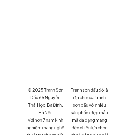
© 2025 Tranh Sơn
Tranh sơn dầu 66 là
Dầu 66 Nguyễn
địa chỉ mua tranh
Thái Học, Ba Đình,
sơn dầu với nhiều
Hà Nội.
sản phẩm đẹp mẫu
Với hơn 7 năm kinh
mã đa dạng mang
nghiệm mang nghệ
đến nhiều lựa chọn
thuật tranh sơn dầu
cho không gian nội