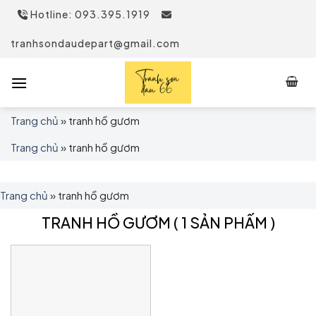
Skip
Hotline: 093.395.1919
to
content
tranhsondaudepart@gmail.com
Trang chủ
»
tranh hồ gươm
Trang chủ
»
tranh hồ gươm
Trang chủ
»
tranh hồ gươm
TRANH HỒ GƯƠM
( 1 SẢN PHẤM )